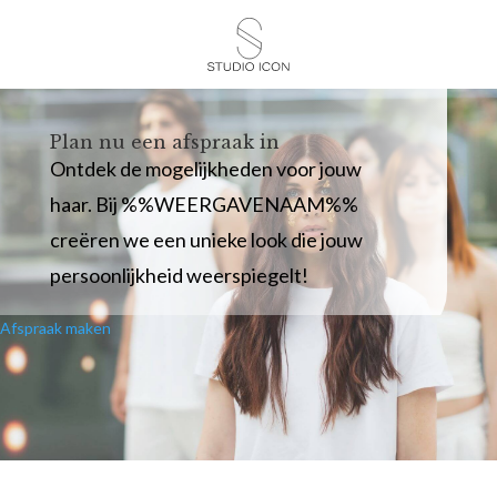
Plan nu een afspraak in
Ontdek de mogelijkheden voor jouw
haar. Bij %%WEERGAVENAAM%%
creëren we een unieke look die jouw
persoonlijkheid weerspiegelt!
Afspraak maken